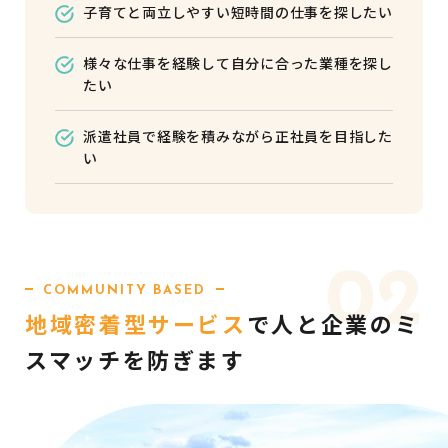
子育てと両立しやすい短時間の仕事を探したい
様々な仕事を経験して自分に合った業種を探し
たい
派遣社員で経験を積みながら正社員を目指した
い
02
COMMUNITY BASED
地域密着型サービス
で
人と企業のミ
スマッチを
防ぎます