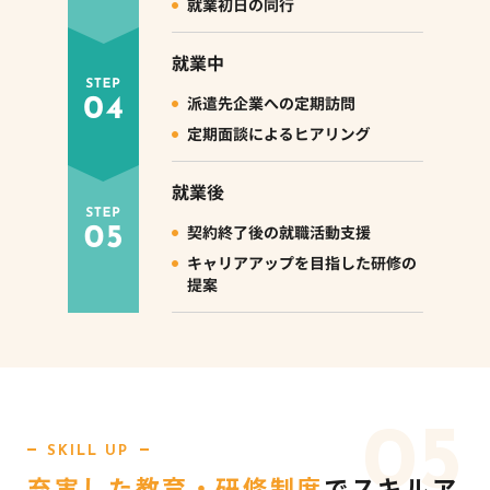
05
SKILL UP
充実した教育・研修制度
で
スキルア