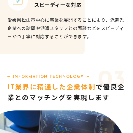
スピーディーな対応
愛媛県松山市中心に事業を展開することにより、派遣先
企業への訪問や派遣スタッフとの面談などをスピーディ
ーかつ丁寧に対応することができます。
03
INFORMATION TECHNOLOGY
IT業界に精通した
企業体制
で優良企
業との
マッチングを実現します